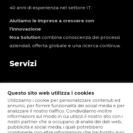
40 anni di esperienza nel settore IT.
Aiutiamo le imprese a crescere con
l’innovazione
Noa Solution
combina conoscenza dei processi
aziendali, offerta globale e una ricerca continua.
Servizi
Tecnologia e Infrastruttura
Questo sito web utilizza i cookies
Business Application
Utilizziamo i cookie per personalizzare contenuti ed
annunci, per fornire funzionalità dei social media e per
Servizi gestiti
analizzare il nostro traffico. Condividiamo inoltre
informazioni sul modo in cui utilizzi il nostro sito con i
Consulenza ICT e Manageriale
nostri partner che si occupano di analisi dei dati web,
pubblicità e social media, i quali potrebbero
Agrifood
combinarle con altre informazioni che hai fornito loro