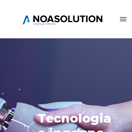
T
e
c
n
o
l
o
g
i
a