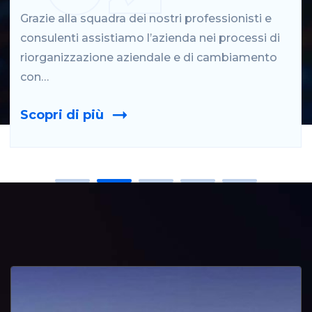
Grazie al Monitoring controlliamo in maniera
automatica e da remoto i livelli di servizio e il
corretto funzionamento degli…
Scopri di più