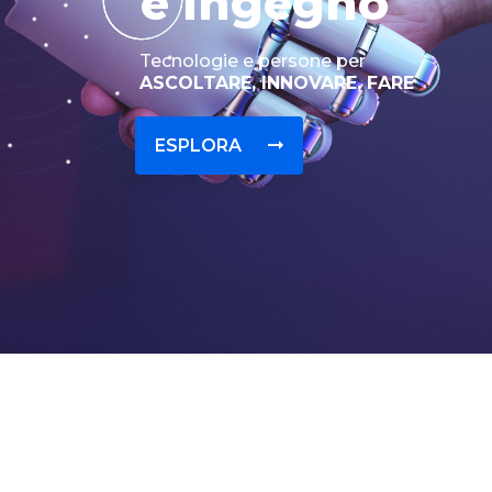
e
i
n
g
e
g
n
o
Tecnologie e persone per
ASCOLTARE, INNOVARE, FARE
ESPLORA