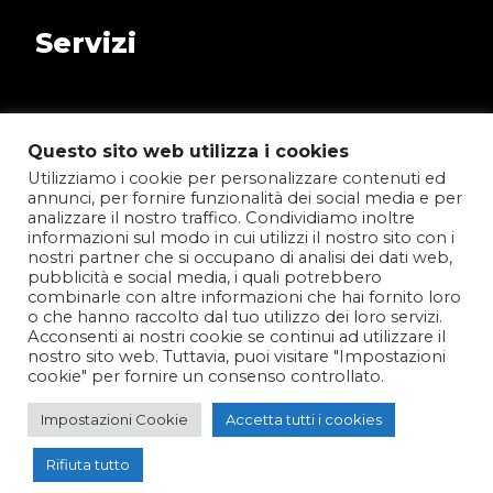
Servizi
Tecnologia e Infrastruttura
Questo sito web utilizza i cookies
Business Application
Utilizziamo i cookie per personalizzare contenuti ed
annunci, per fornire funzionalità dei social media e per
Servizi gestiti
analizzare il nostro traffico. Condividiamo inoltre
informazioni sul modo in cui utilizzi il nostro sito con i
Consulenza ICT e Manageriale
nostri partner che si occupano di analisi dei dati web,
pubblicità e social media, i quali potrebbero
Agrifood
combinarle con altre informazioni che hai fornito loro
o che hanno raccolto dal tuo utilizzo dei loro servizi.
Acconsenti ai nostri cookie se continui ad utilizzare il
Condizioni di vendita
nostro sito web. Tuttavia, puoi visitare "Impostazioni
cookie" per fornire un consenso controllato.
Fondo (R)esisto Sardegna
Impostazioni Cookie
Accetta tutti i cookies
Teleassistenza
Rifiuta tutto