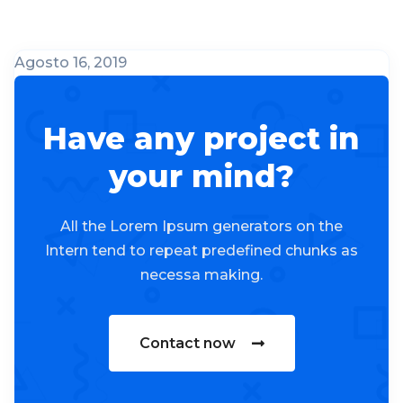
Agosto 16, 2019
Have any project in
your mind?
All the Lorem Ipsum generators on the
Intern tend to repeat predefined chunks as
necessa making.
Contact now